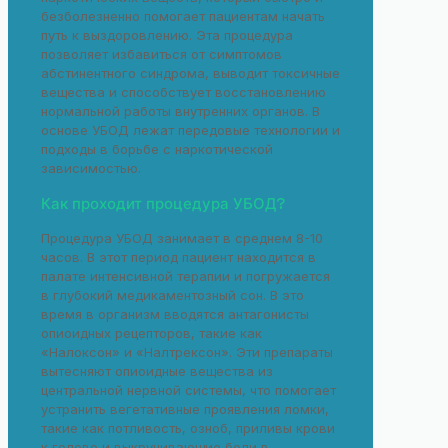
безболезненно помогает пациентам начать
путь к выздоровлению. Эта процедура
позволяет избавиться от симптомов
абстинентного синдрома, выводит токсичные
вещества и способствует восстановлению
нормальной работы внутренних органов. В
основе УБОД лежат передовые технологии и
подходы в борьбе с наркотической
зависимостью.
Как проходит процедура УБОД?
Процедура УБОД занимает в среднем 8-10
часов. В этот период пациент находится в
палате интенсивной терапии и погружается
в глубокий медикаментозный сон. В это
время в организм вводятся антагонисты
опиоидных рецепторов, такие как
«Налоксон» и «Налтрексон». Эти препараты
вытесняют опиоидные вещества из
центральной нервной системы, что помогает
устранить вегетативные проявления ломки,
такие как потливость, озноб, приливы крови
к голове и выкручивающие боли в