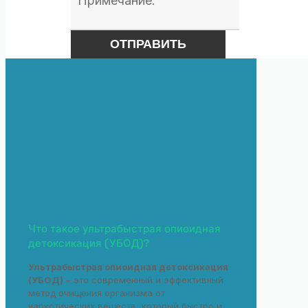
Что такое ультрабыстрая опиоидная
детоксикация (УБОД)?
Ультрабыстрая опиоидная детоксикация
(УБОД)
– это современный и эффективный
метод очищения организма от
наркотических веществ, который быстро и