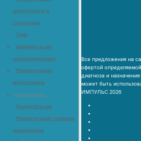
алкоголиков в
Серпухове
Тула
реабилитация
наркозависимых
Все предложения на са
офертой определяемой
Реабилитация
диагноза и назначения
алкоголиков
может быть использова
ИМПУЛЬС 2026
Наркомания ✅
Реабилитация
Реабилитация солевых
наркоманов