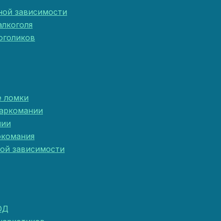
ной зависимости
алкоголя
оголиков
е ломки
наркомании
нии
ркомания
ой зависимости
ОД