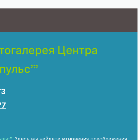
тогалерея Центра
пульс'"
73
77
ульс"
. Здесь вы найдете мгновения преображения,