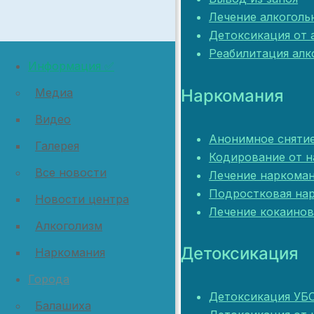
Лечение алкоголь
Детоксикация от 
Реабилитация алк
Информация ✅
Наркомания
Медиа
Видео
Анонимное сняти
Галерея
Кодирование от 
Все новости
Лечение наркома
Подростковая на
Новости центра
Лечение кокаинов
Алкоголизм
Детоксикация
Наркомания
Города
Детоксикация УБ
Балашиха