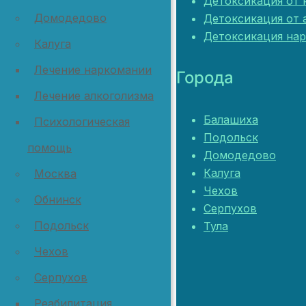
Детоксикация от 
Домодедово
Детоксикация от 
Детоксикация на
Калуга
Лечение наркомании
Города
Лечение алкоголизма
Балашиха
Психологическая
Подольск
помощь
Домодедово
Калуга
Москва
Чехов
Обнинск
Серпухов
Подольск
Тула
Чехов
Серпухов
Реабилитация