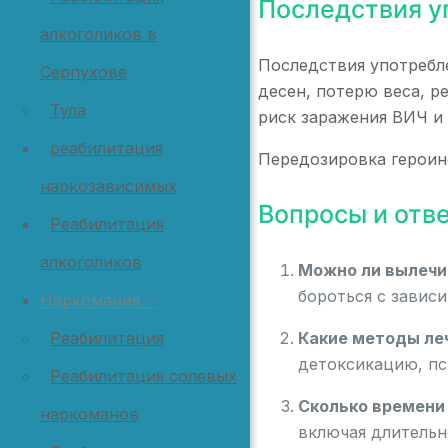
Последствия у
алкоголиков в
Последствия употребле
Серпухове
десен, потерю веса, р
Тула
риск заражения ВИЧ и 
реабилитация
Передозировка героин
наркозависимых
Вопросы и отве
Реабилитация
алкоголиков
Можно ли вылечи
бороться с завис
Наркомания ✅
Какие методы ле
Реабилитация
детоксикацию, пс
Реабилитация солевых
Сколько времени
наркоманов
включая длительн