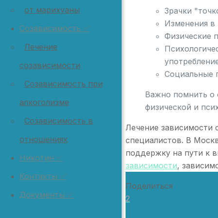
от марихуаны
Зрачки "точк
Изменения в 
Созависимость ✅
Физические п
Лечение
Психологичес
употребление
созависимости
Социальные п
Созависимость при
Важно помнить о 
алкоголизме
физической и пси
Созависимость в
Лечение зависимости 
отношениях
специалистов. В Моск
поддержку на пути к 
Никотин ✅
зависимости
, зависим
Контакты ✅
Поделиться
Документы ✅
2