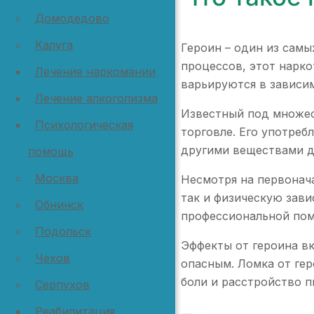
Домодедово
Калуга
Героин – один из сам
процессов, этот нарко
Лечение наркомании
варьируются в зависи
Лечение алкоголизма
Известный под множес
Психологическая
торговле. Его употреб
другими веществами д
помощь
Москва
Несмотря на первонача
так и физическую зави
Обнинск
профессиональной по
Подольск
Эффекты от героина вк
Чехов
опасным. Ломка от ге
боли и расстройство 
Серпухов
Реабилитация