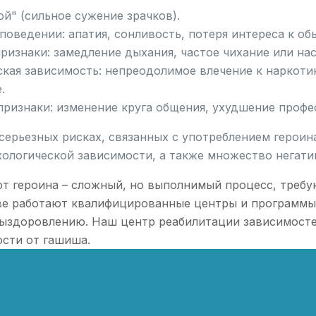
ой" (сильное сужение зрачков).
поведении: апатия, сонливость, потеря интереса к о
ризнаки: замедление дыхания, частое чихание или на
кая зависимость: непреодолимое влечение к наркотик
.
ризнаки: изменение круга общения, ухудшение профе
серьезных рисках, связанных с употреблением героин
хологической зависимости, а также множество негати
от героина – сложный, но выполнимый процесс, треб
ве работают квалифицированные центры и программ
выздоровлению. Наш центр реабилитации зависимост
ости от гашиша.