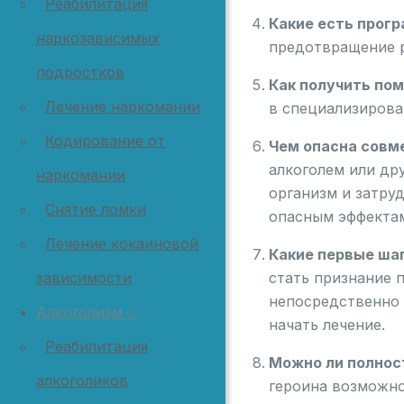
Реабилитация
Какие есть прог
наркозависимых
предотвращение 
подростков
Как получить пом
Лечение наркомании
в специализирова
Кодирование от
Чем опасна совме
алкоголем или др
наркомании
организм и затру
Снятие ломки
опасным эффектам
Лечение кокаиновой
Какие первые ша
стать признание 
зависимости
непосредственно 
Алкоголизм ✅
начать лечение.
Реабилитация
Можно ли полнос
алкоголиков
героина возможно