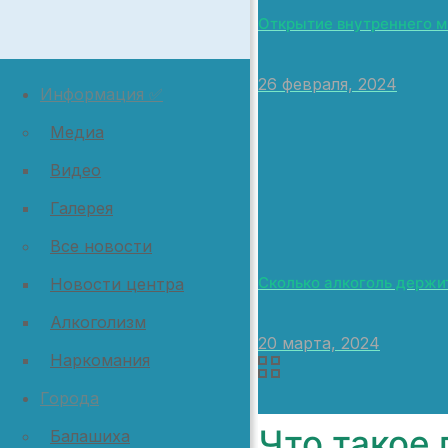
Открытие внутреннего 
26 февраля, 2024
Информация ✅
Медиа
Видео
Галерея
Все новости
Сколько алкоголь держит
Новости центра
Алкоголизм
20 марта, 2024
Наркомания
Города
Что такое 
Балашиха