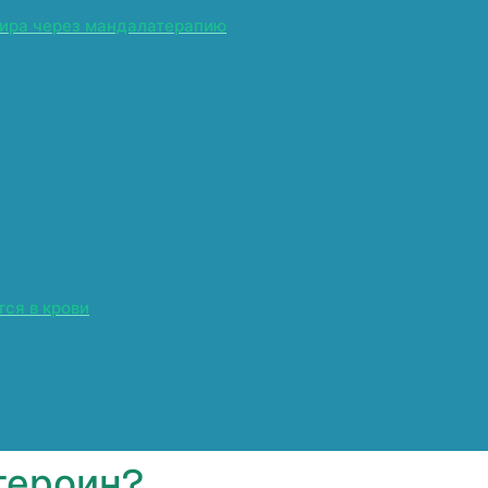
мира через мандалатерапию
ся в крови
героин?