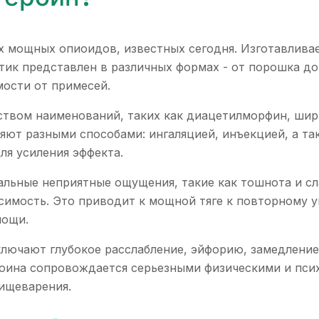
ых мощных опиоидов, известных сегодня. Изготавлив
тик представлен в различных формах - от порошка до
мости от примесей.
твом наименований, таких как диацетилморфин, ширка
ляют разными способами: ингаляцией, инъекцией, а та
ля усиления эффекта.
льные неприятные ощущения, такие как тошнота и сл
симость. Это приводит к мощной тяге к повторному у
мощи.
лючают глубокое расслабление, эйфорию, замедление 
роина сопровождается серьезными физическими и пси
пищеварения.