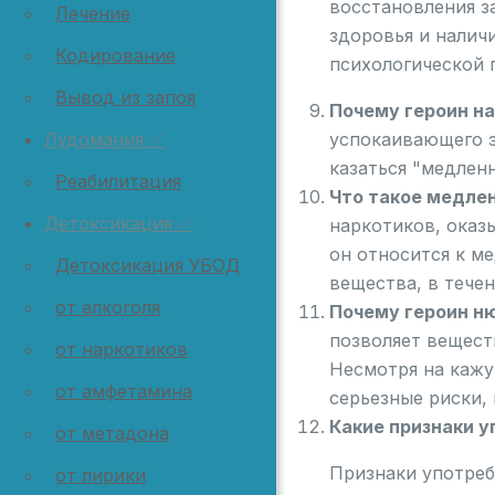
восстановления з
Лечение
здоровья и налич
Кодирование
психологической 
Вывод из запоя
Почему героин 
успокаивающего э
Лудомания ✅
казаться "медлен
Реабилитация
Что такое медле
Детоксикация ✅
наркотиков, оказ
он относится к м
Детоксикация УБОД
вещества, в тече
от алкоголя
Почему героин 
позволяет вещест
от наркотиков
Несмотря на кажу
от амфетамина
серьезные риски,
Какие признаки 
от метадона
Признаки употреб
от лирики