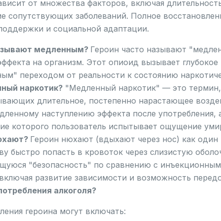
ависит от множества факторов, включая длительность
ие сопутствующих заболеваний. Полное восстановле
поддержки и социальной адаптации.
называют медленным?
Героин часто называют "медлен
ффекта на организм. Этот опиоид вызывает глубокое 
ным" переходом от реальности к состоянию наркотиче
нный наркотик?
"Медленный наркотик" — это термин,
ывающих длительное, постепенно нарастающее воздейс
едленному наступлению эффекта после употребления,
ние которого пользователь испытывает ощущение уми
нюхают?
Героин нюхают (вдыхают через нос) как один 
ву быстро попасть в кровоток через слизистую оболоч
щуюся "безопасность" по сравнению с инъекционным 
 включая развитие зависимости и возможность перед
употребления алкоголя?
ления героина могут включать: