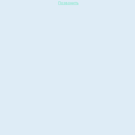
Позвонить
Сколько алкоголь
держится в крови
Что такое героин?
4 марта, 2024