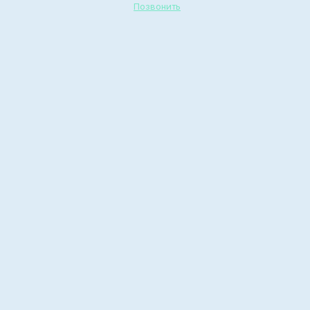
Позвонить
Вот наступают холода,
давайте вспомним, как
нам было тепло в
палаточном лагере
«Импульс».