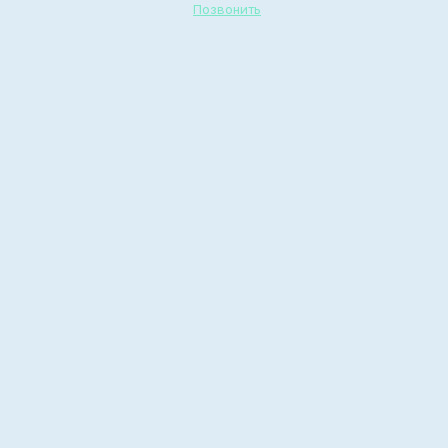
Позвонить
Родительский день в
реабилитационном
центре: тепло,
поддержка и надежда