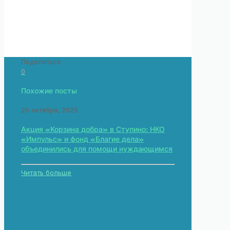
Поделиться
0
Похожие посты
20 октября, 2025
Акция «Корзина добра» в Ступино: НКО
«Импульс» и фонд «Благие дела»
объединились для помощи нуждающимся
Читать больше