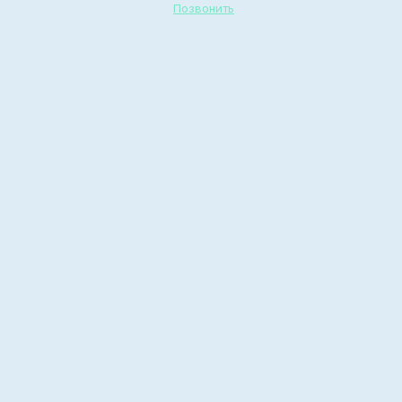
Позвонить
Ты не один!
Реабилитационный
центр зависимых
ИМПУЛЬС
Творческий вечер, посвящённый С.Есенину