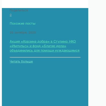
Поделиться
0
Похожие посты
20 октября, 2025
Акция «Корзина добра» в Ступино: НКО
«Импульс» и фонд «Благие дела»
объединились для помощи нуждающимся
Читать больше