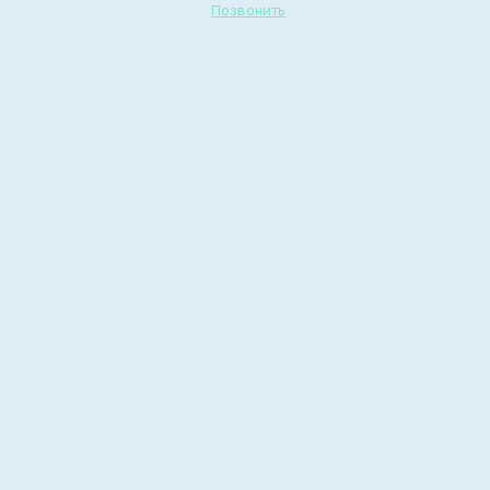
Позвонить
Защищённые
механизмы психики
Вкусно отпраздновали День Победы
10 мая, 2022