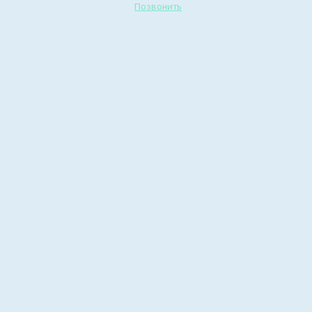
Позвонить
Визит волонтеров
«ИМПУЛЬС» в военный
госпиталь
Мастер-класс по лепке свечей