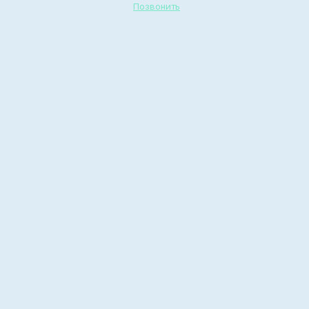
Позвонить
Международный
антинаркотический
лагерь Национального
Антинаркотического
союза