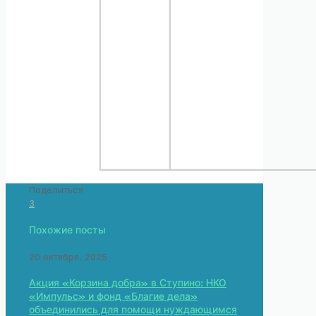
Поделиться
3
Похожие посты
20 октября, 2025
Акция «Корзина добра» в Ступино: НКО
«Импульс» и фонд «Благие дела»
объединились для помощи нуждающимся