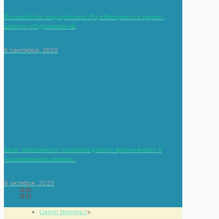
Волшебство под куполом: РЦ «Импульс» в цирке-
шапито «Кудзинов» 🎪
6 сентября, 2025
Мозг зависимого человека долгое время живёт в
«искажённой химии».
8 октября, 2025
Центр Импульс
>