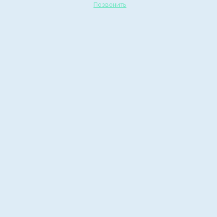
Позвонить
Три Дня Полных
Приключений и
Открытий
Футбольный Матч как Шаг к Выздоровлению