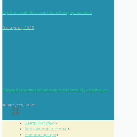
Футбольный Матч как Шаг к Выздоровлению
9 августа, 2025
Отдых без иллюзий: лагерь трезвости РЦ «Импульс»
18 августа, 2025
Центр Импульс
>
Все новости и статьи
>
Новости центра
>